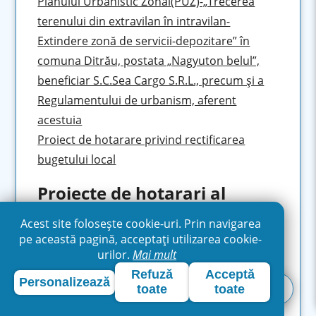
Planului Urbanistic Zonal(PUZ)-„Trecerea
terenului din extravilan în intravilan-
Extindere zonă de servicii-depozitare” în
comuna Ditrău, postata „Nagyuton belul”,
beneficiar S.C.Sea Cargo S.R.L., precum şi a
Regulamentului de urbanism, aferent
acestuia
Proiect de hotarare privind rectificarea
bugetului local
Proiecte de hotarari al
sedintei extraodinare - 15
Acest site folosește cookie-uri. Prin navigarea
decembrie 2020
pe această pagină, acceptați utilizarea cookie-
urilor.
Mai mult
Proiect de hotărâre pentru rectificarea
Refuză
Acceptă
Personalizează
bugetului local al comunei Ditrău pe anul
toate
toate
2020