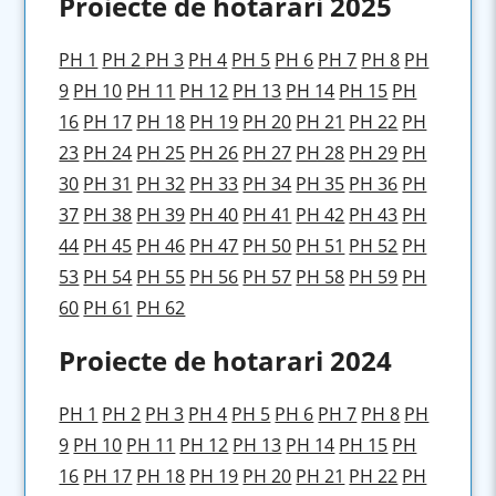
Proiecte de hotarari 2025
PH 1
PH 2
PH 3
PH 4
PH 5
PH 6
PH 7
PH 8
PH
9
PH 10
PH 11
PH 12
PH 13
PH 14
PH 15
PH
16
PH 17
PH 18
PH 19
PH 20
PH 21
PH 22
PH
23
PH 24
PH 25
PH 26
PH 27
PH 28
PH 29
PH
30
PH 31
PH 32
PH 33
PH 34
PH 35
PH 36
PH
37
PH 38
PH 39
PH 40
PH 41
PH 42
PH 43
PH
44
PH 45
PH 46
PH 47
PH 50
PH 51
PH 52
PH
53
PH 54
PH 55
PH 56
PH 57
PH 58
PH 59
PH
60
PH 61
PH 62
Proiecte de hotarari 2024
PH 1
PH 2
PH 3
PH 4
PH 5
PH 6
PH 7
PH 8
PH
9
PH 10
PH 11
PH 12
PH 13
PH 14
PH 15
PH
16
PH 17
PH 18
PH 19
PH 20
PH 21
PH 22
PH