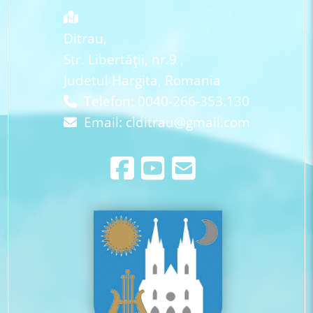
Ditrau,
Str. Libertăţii, nr.9 ,
Judetul Hargita, Romania
Telefon: 0040-266-353.130
Email:
clditrau@gmail.com