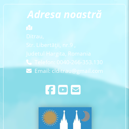
Adresa noastră
Ditrau,
Str. Libertăţii, nr.9 ,
Judetul Hargita, Romania
Telefon: 0040-266-353.130
Email:
clditrau@gmail.com