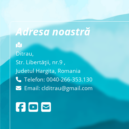
Adresa noastră
Ditrau,
Str. Libertăţii, nr.9 ,
Judetul Hargita, Romania
Telefon: 0040-266-353.130
Email:
clditrau@gmail.com