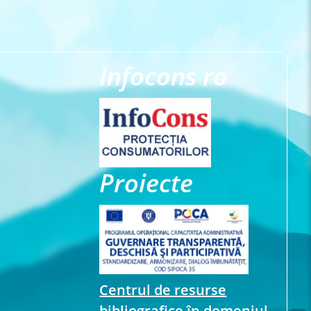
Infocons ro
Proiecte
Centrul de resurse
bibliografice în domeniul