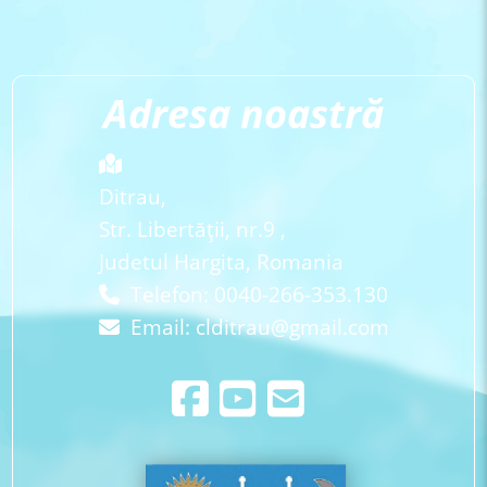
Adresa noastră
Ditrau,
Str. Libertăţii, nr.9 ,
Judetul Hargita, Romania
Telefon: 0040-266-353.130
Email:
clditrau@gmail.com