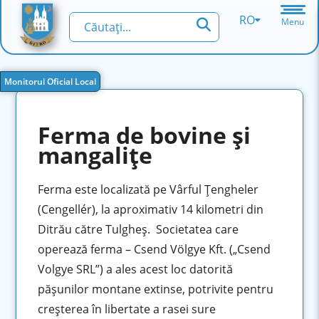
RO
Menu
Monitorul Oficial Local
Ferma de bovine şi
mangaliţe
Ferma este localizată pe Vârful Ţengheler
(Cengellér), la aproximativ 14 kilometri din
Ditrău către Tulgheş. Societatea care
operează ferma – Csend Völgye Kft. („Csend
Volgye SRL”) a ales acest loc datorită
păşunilor montane extinse, potrivite pentru
creşterea în libertate a rasei sure