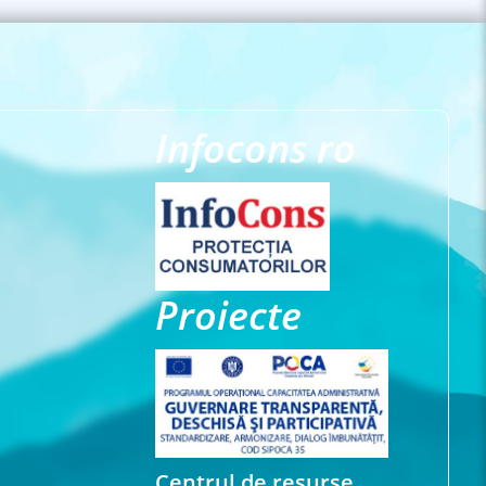
Infocons ro
Proiecte
Centrul de resurse