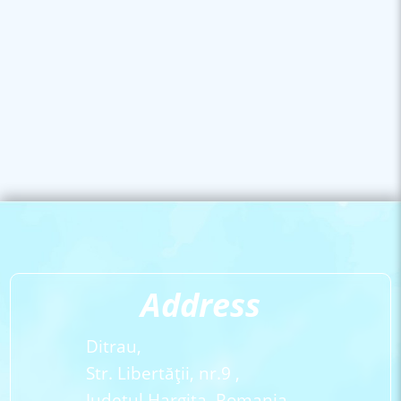
Address
Ditrau,
Str. Libertăţii, nr.9 ,
Judetul Hargita, Romania