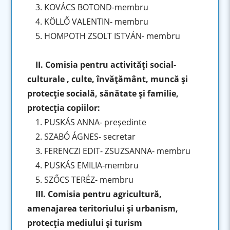
3. KOVÁCS BOTOND-membru
4. KÖLLŐ VALENTIN- membru
5. HOMPOTH ZSOLT ISTVÁN- membru
II. Comisia pentru activităţi social-
culturale , culte, învăţământ, muncă şi
protecţie socială, sănătate şi familie,
protecţia copiilor:
1. PUSKÁS ANNA- preşedinte
2. SZABÓ ÁGNES- secretar
3. FERENCZI EDIT- ZSUZSANNA- membru
4. PUSKÁS EMILIA-membru
5. SZŐCS TERÉZ- membru
III. Comisia pentru agricultură,
amenajarea teritoriului şi urbanism,
protecţia mediului şi turism