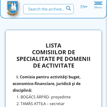
EN
Menu
LISTA
COMISIILOR DE
SPECIALITATE PE DOMENII
DE ACTIVITATE
I. Comisia pentru activităţi buget,
economico-financiare, juridică şi de
disciplină:
1. BOGÁCS ÁRPÁD- preşedinte
2. TAMÁS ATTILA – secretar