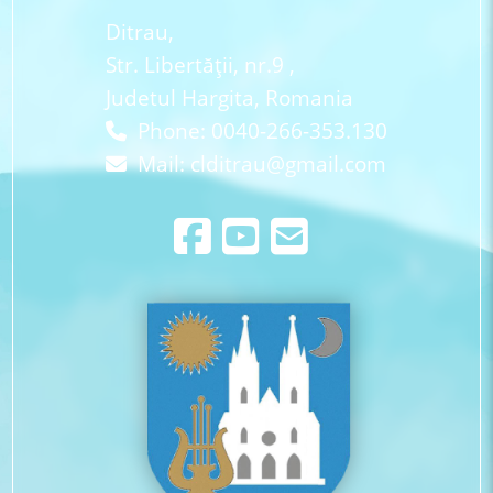
Ditrau,
Str. Libertăţii, nr.9 ,
Judetul Hargita, Romania
Phone: 0040-266-353.130
Mail:
clditrau@gmail.com