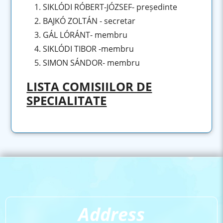
1. SIKLÓDI RÓBERT-JÓZSEF- președinte
2. BAJKÓ ZOLTÁN - secretar
3. GÁL LÓRÁNT- membru
4. SIKLÓDI TIBOR -membru
5. SIMON SÁNDOR- membru
LISTA COMISIILOR DE
SPECIALITATE
Address