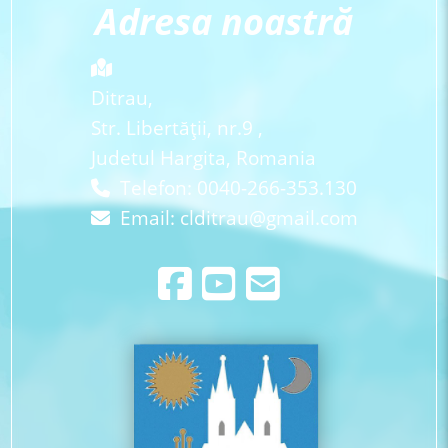
Adresa noastră
Ditrau,
Str. Libertăţii, nr.9 ,
Judetul Hargita, Romania
Telefon: 0040-266-353.130
Email:
clditrau@gmail.com