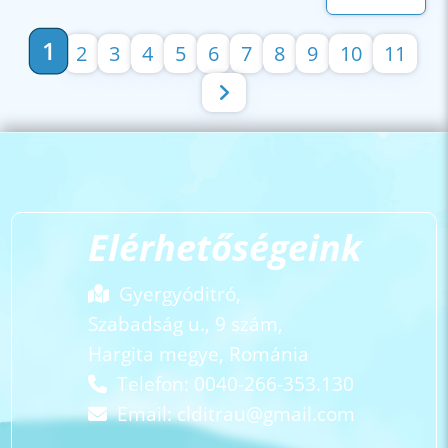
1
2
3
4
5
6
7
8
9
10
11
Elérhetőségeink
Gyergyóditró,
Szabadság u., 9 szám,
Hargita megye, Románia
Telefon: 0040-266-353.130
Email:
clditrau@gmail.com