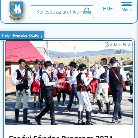
HU
Menü
Helyi Hivatalos Közlöny
2025-09-26