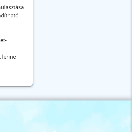
mulasztása
ndítható
et-
k lenne