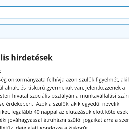
lis hirdetések
S
ség önkormányzata felhívja azon szülők figyelmét, akik
llalnak, és kiskorú gyermekük van, jelentkezzenek a
teri hivatal szociális osztályán a munkavállalási szá
se érdekében. Azok a szülők, akik egyedül nevelik
ket, legalább 40 nappal az elutazásuk előtt kötelesek
éki jóváhagyással átruházni szülői jogaikat arra a sze
llétük ideje alatt gondozza a kiskorút.