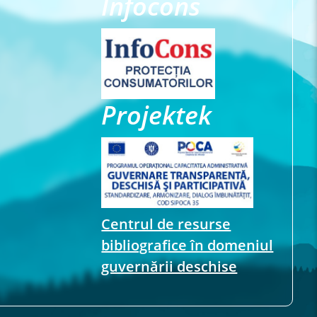
Infocons
Projektek
Centrul de resurse
bibliografice în domeniul
guvernării deschise