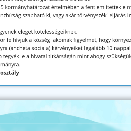
5 kormányhatározat értelmében a fent említettek el
nzbírság szabható ki, vagy akár törvényszéki eljárás i
egyenek eleget kötelességeiknek.
r felhívjuk a község lakóinak figyelmét, hogy környez
ra (ancheta sociala) kérvényeiket legalább 10 nappal
tegyék le a hivatal titkárságán mint ahogy szükségü
kmányra.
 osztály