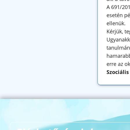
A 691/201
esetén pé
ellenük.
Kérjük, t
Ugyanakko
tanulmány
hamarabb 
erre az o
Szociális