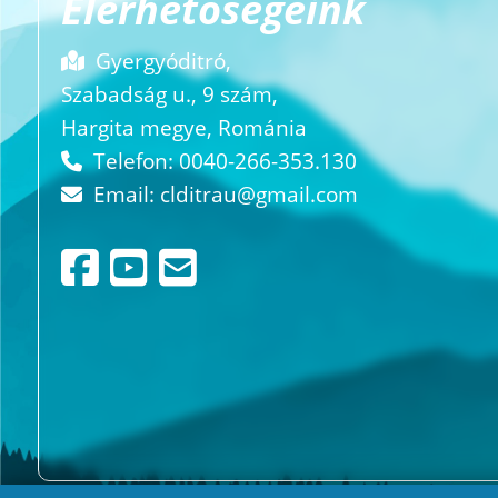
Elérhetőségeink
Gyergyóditró,
Szabadság u., 9 szám,
Hargita megye, Románia
Telefon: 0040-266-353.130
Email:
clditrau@gmail.com