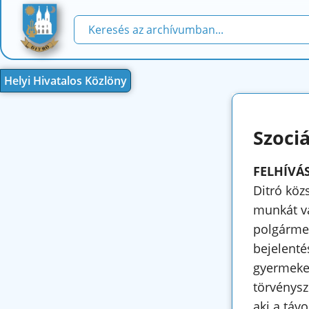
Helyi Hivatalos Közlöny
Szociá
FELHÍVÁ
Ditró köz
munkát vá
polgármes
bejelenté
gyermekei
törvénysz
aki a távo