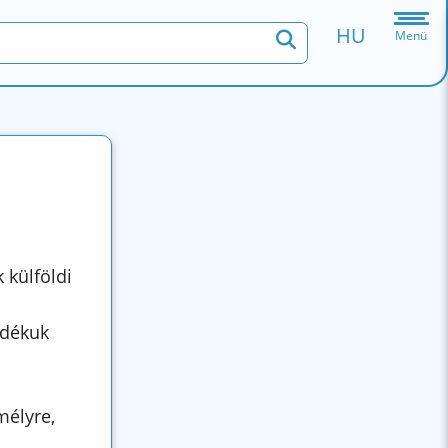
HU
Menü
 külföldi
ndékuk
mélyre,