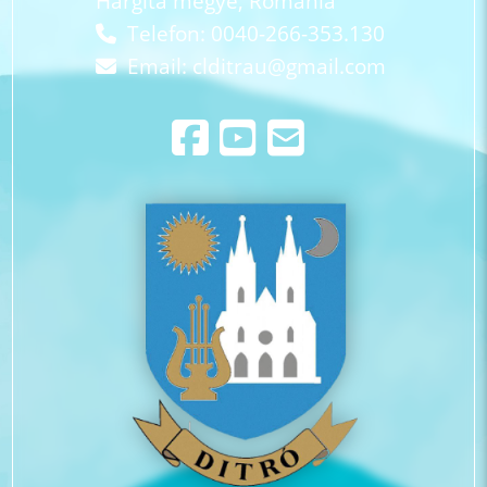
Hargita megye, Románia
Telefon: 0040-266-353.130
Email:
clditrau@gmail.com