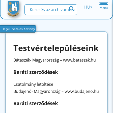
HU
Menü
Helyi Hivatalos Közlöny
Testvértelepüléseink
Bátaszék- Magyarország –
www.bataszek.hu
Baráti szerződések
Csatolmány letöltése
Budajenő- Magyarország –
www.budajeno.hu
Baráti szerződések