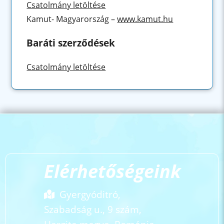
Csatolmány letöltése
Kamut- Magyarország –
www.kamut.hu
Baráti szerződések
Csatolmány letöltése
Elérhetőségeink
Gyergyóditró,
Szabadság u., 9 szám,