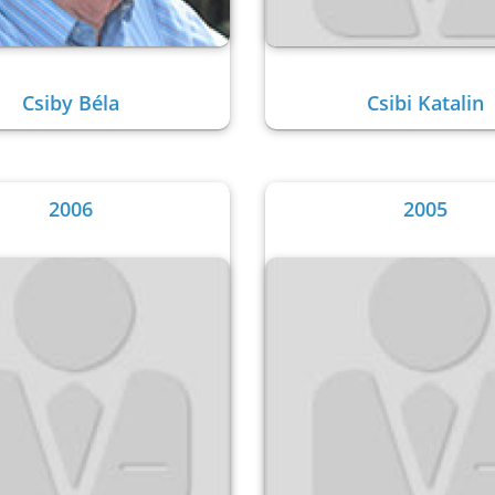
Csiby Béla
Csibi Katalin
2006
2005