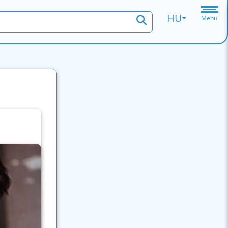
HU
Menü