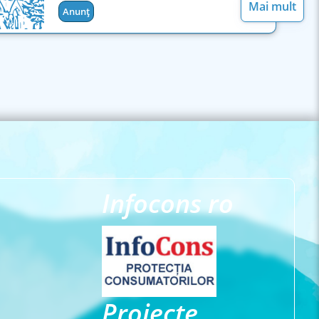
Mai mult
Anunț
Infocons ro
Proiecte