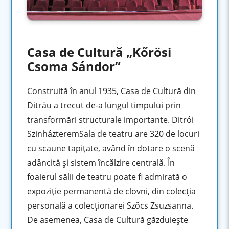
Casa de Cultură „Kőrösi
Csoma Sándor”
Construită în anul 1935, Casa de Cultură din
Ditrău a trecut de-a lungul timpului prin
transformări structurale importante. Ditrói
SzinházteremSala de teatru are 320 de locuri
cu scaune tapiţate, având în dotare o scenă
adâncită şi sistem încălzire centrală. În
foaierul sălii de teatru poate fi admirată o
expoziție permanentă de clovni, din colecţia
personală a colecţionarei Szőcs Zsuzsanna.
De asemenea, Casa de Cultură găzduieşte