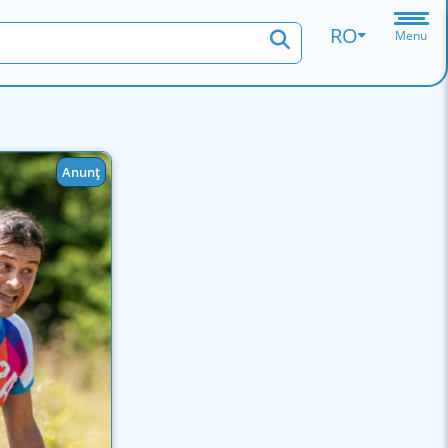
RO
Menu
Anunț