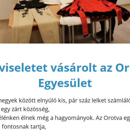
iseletet vásárolt az O
Egyesület
egyek között elnyúló kis, pár száz lelket számlál
 egy zárt közösség,
lénken élnek még a hagyományok. Az Orotva eg
 fontosnak tartja,