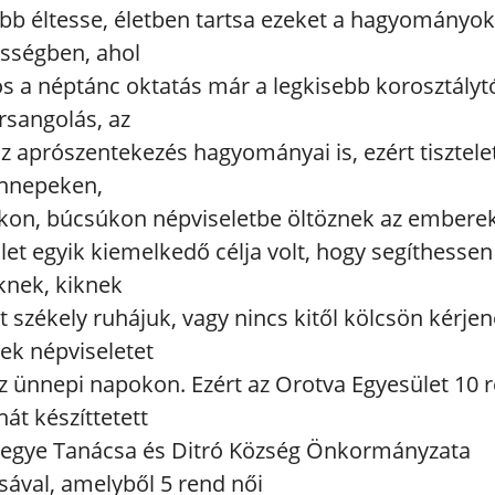
bb éltesse, életben tartsa ezeket a hagyományo
össégben, ahol
s a néptánc oktatás már a legkisebb korosztályt
rsangolás, az
az aprószentekezés hagyományai is, ezért tisztele
ünnepeken,
kon, búcsúkon népviseletbe öltöznek az emberek
let egyik kiemelkedő célja volt, hogy segíthesse
nek, kiknek
t székely ruhájuk, vagy nincs kitől kölcsön kérjen
ek népviseletet
az ünnepi napokon. Ezért az Orotva Egyesület 10 
át készíttetett
Megye Tanácsa és Ditró Község Önkormányzata
ával, amelyből 5 rend női