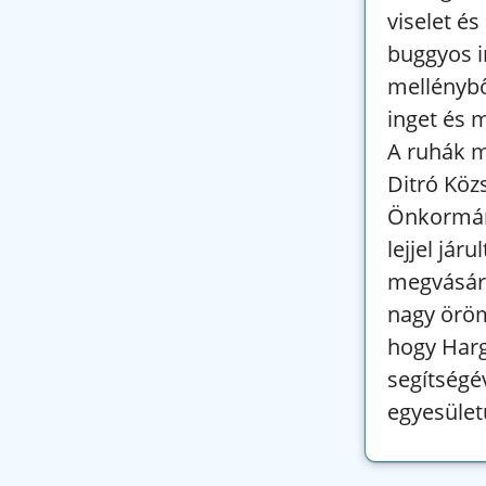
viselet és
buggyos i
mellényből
inget és 
A ruhák m
Ditró Köz
Önkormány
lejjel jár
megvásárl
nagy öröm
hogy Har
segítségé
egyesület