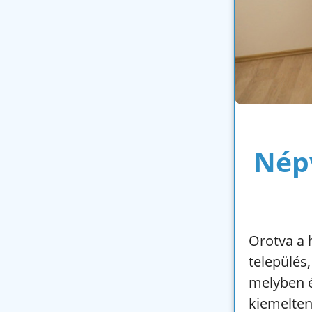
Népv
Orotva a h
település,
melyben é
kiemelten