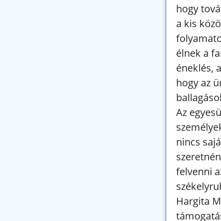
hogy tová
a kis köz
folyamato
élnek a fa
éneklés, 
hogy az 
ballagáso
Az egyesü
személyek
nincs sajá
szeretnén
felvenni 
székelyruh
Hargita 
támogatás