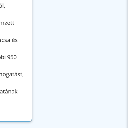
ól,
ímzett
ácsa és
bbi 950
mogatást,
zatának