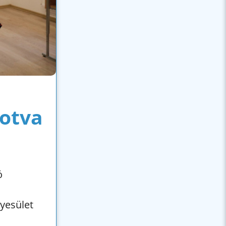
rotva
ó
yesület