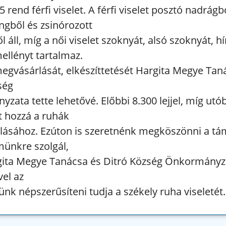
 5 rend férfi viselet. A férfi viselet posztó nadrágb
ngből és zsinórozott
 áll, míg a női viselet szoknyát, alsó szoknyát, h
mellényt tartalmaz.
egvásárlását, elkészíttetését Hargita Megye Tan
ség
zata tette lehetővé. Előbbi 8.300 lejjel, míg utó
ult hozzá a ruhák
ásához. Ezúton is szeretnénk megköszönni a tá
ünkre szolgál,
gita Megye Tanácsa és Ditró Község Önkormány
vel az
ünk népszerűsíteni tudja a székely ruha viseletét.