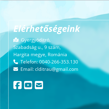
Elérhetőségeink
Gyergyóditró,
Szabadság u., 9 szám,
Hargita megye, Románia
Telefon: 0040-266-353.130
Email:
clditrau@gmail.com