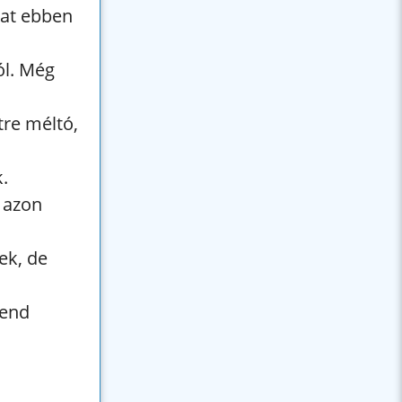
kat ebben
ól. Még
tre méltó,
.
n azon
ek, de
rend