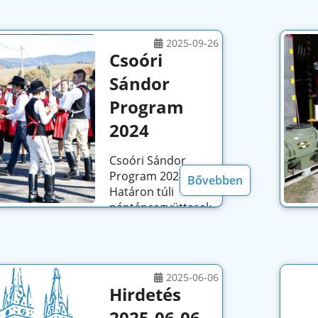
2025-09-26
Csoóri
Sándor
Program
2024
Csoóri Sándor
Program 2024 -
Bővebben
Határon túli
néptáncegyüttesek
szakmai
támogatása,
programjainak
megvalósítása, a
2025-06-06
közösségek
Hirdetés
megerősítése...
2025-06-06