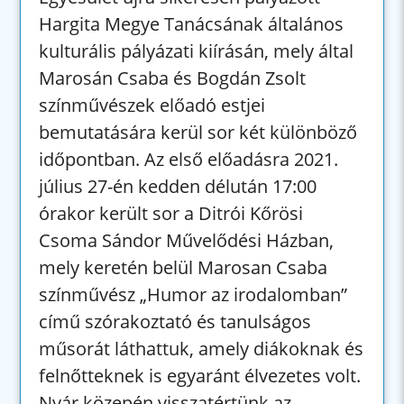
Hargita Megye Tanácsának általános
kulturális pályázati kiírásán, mely által
Marosán Csaba és Bogdán Zsolt
színművészek előadó estjei
bemutatására kerül sor két különböző
időpontban. Az első előadásra 2021.
július 27-én kedden délután 17:00
órakor került sor a Ditrói Kőrösi
Csoma Sándor Művelődési Házban,
mely keretén belül Marosan Csaba
színművész „Humor az irodalomban”
című szórakoztató és tanulságos
műsorát láthattuk, amely diákoknak és
felnőtteknek is egyaránt élvezetes volt.
Nyár közepén visszatértünk az