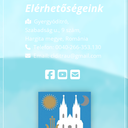
Elérhetőségeink
Gyergyóditró,
Szabadság u., 9 szám,
Hargita megye, Románia
Telefon: 0040-266-353.130
Email:
clditrau@gmail.com