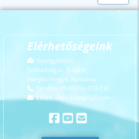
Elérhetőségeink
Gyergyóditró,
Szabadság u., 9 szám,
Hargita megye, Románia
Telefon: 0040-266-353.130
Email:
clditrau@gmail.com