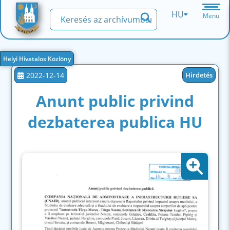
HU
Menü
Helyi Hivatalos Közlöny
2022-12-14
Hirdetés
Anunt public privind
dezbaterea publica HU