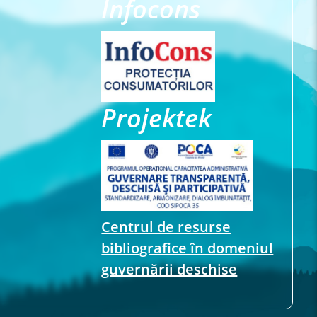
Infocons
Projektek
Centrul de resurse
bibliografice în domeniul
guvernării deschise