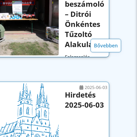
beszámoló
– Ditrói
Önkéntes
Tűzoltó
Alakulat
Bővebben
Felszerelés
vásárlás a Ditrói
Önkéntes
Tűzoltó Alakulat
részéreA Ditrói
2025-06-03
Önkéntes
Hirdetés
Tűzoltó Alakulat
2025-06-03
vagy más
néven...
Hirdetés