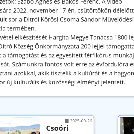
ezetők: Szabó Ágnes és Bakos Ferenc. A videó
ára 2022. november 17-én, csütörtökön délelőtt
rült sor a Ditrói Kőrösi Csoma Sándor Művelődés
ia termében.
vétel elkészítését Hargita Megye Tanácsa 1800 lej
Ditró Község Önkormányzata 200 lejjel támogatta
 a támogatást és az egyesített férfikórus munkáj
sát. Számunkra fontos volt erre az évfordulóra 
tani azokkal, akik tisztelik a kultúrát és a hagy
r új kulturális és közösségi élményt jelentett.
2025-09-26
Csoóri