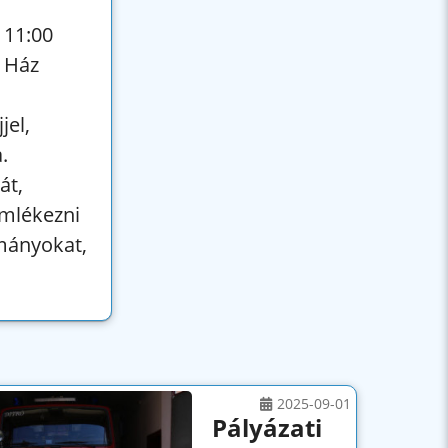
 11:00
i Ház
jel,
.
át,
emlékezni
ományokat,
2025-09-01
Pályázati