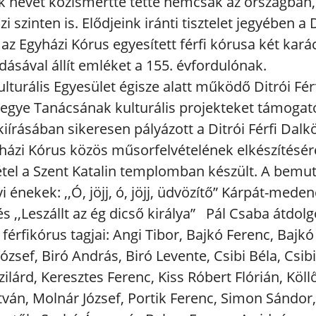
 nevét közismertté tette nemcsak az országban,
 szinten is. Elődjeink iránti tisztelet jegyében a D
 az Egyházi Kórus egyesített férfi kórusa két kará
dásával állít emléket a 155. évfordulónak.
ulturális Egyesület égisze alatt működő Ditrói Fér
egye Tanácsának kulturális projekteket támogat
kiírásában sikeresen pályázott a Ditrói Férfi Dalk
yházi Kórus közös műsorfelvételének elkészítésér
étel a Szent Katalin templomban készült. A bemut
 énekek: ,,Ó, jöjj, ó, jöjj, üdvözítő” Kárpát-meden
s ,,Leszállt az ég dicső királya” Pál Csaba átdolg
 férfikórus tagjai: Angi Tibor, Bajkó Ferenc, Bajkó
zsef, Biró András, Biró Levente, Csibi Béla, Csibi
ilárd, Keresztes Ferenc, Kiss Róbert Flórián, Köllő
tván, Molnár József, Portik Ferenc, Simon Sándor