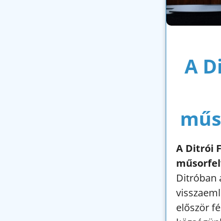
A Di
műs
A Ditrói 
műsorfel
Ditróban 
visszaeml
először f