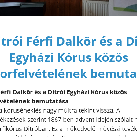
trói Férfi Dalkör és a D
Egyházi Kórus közös
orfelvételének bemuta
Férfi Dalkör és a Ditrói Egyházi Kórus közös
vételének bemutatása
a kóruséneklés nagy múltra tekint vissza. A
ékezések szerint 1867-ben advent idején szólalt
érfikórus Ditróban. Ez a műkedvelő művészi tevé