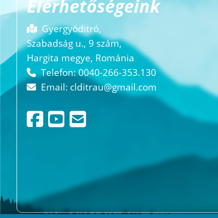
Elérhetőségeink
Gyergyóditró,
Szabadság u., 9 szám,
Hargita megye, Románia
Telefon: 0040-266-353.130
Email:
clditrau@gmail.com