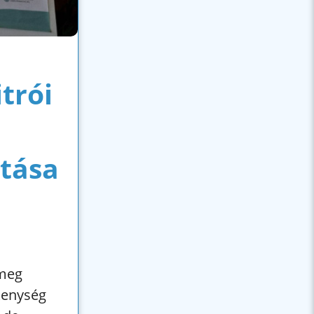
itrói
tása
 meg
kenység