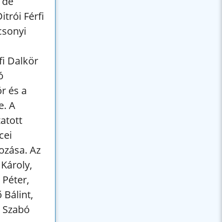
 de
itrói Férfi
csonyi
fi Dalkör
ó
ör és a
e. A
atott
cei
ozása. Az
 Károly,
 Péter,
 Bálint,
, Szabó