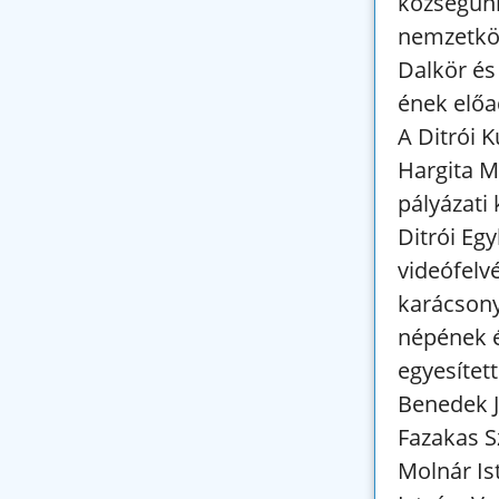
községünk
nemzetközi
Dalkör és
ének előa
A Ditrói K
Hargita M
pályázati 
Ditrói Eg
videófelv
karácsonyi
népének é
egyesített
Benedek Jó
Fazakas Sz
Molnár Is