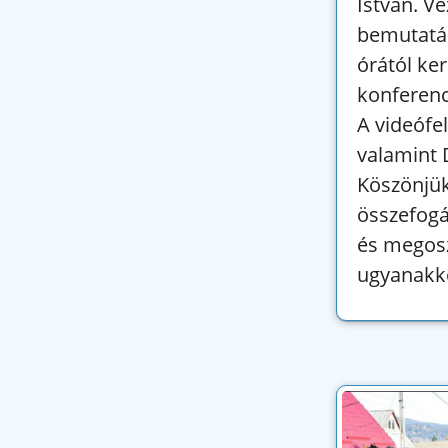
István. V
bemutatás
órától ke
konferenc
A videófel
valamint 
Köszönjük
összefogá
és megosz
ugyanakko