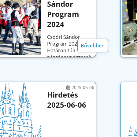
Sándor
Program
2024
Csoóri Sándor
Program 2024 -
Bővebben
Határon túli
néptáncegyüttesek
szakmai
támogatása,
programjainak
megvalósítása, a
2025-06-06
közösségek
Hirdetés
megerősítése...
2025-06-06
Hirdetés