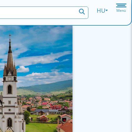
HU
Menü