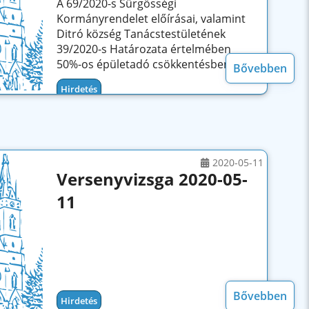
A 69/2020-s Sürgősségi
Kormányrendelet előírásai, valamint
Ditró község Tanácstestületének
39/2020-s Határozata értelmében
50%-os épületadó csökkentésben/...
Bővebben
Hirdetés
2020-05-11
Versenyvizsga 2020-05-
11
Bővebben
Hirdetés