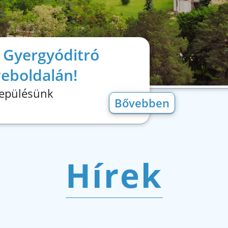
 Gyergyóditró
weboldalán!
lepülésünk
Bővebben
Hírek