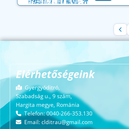
Elérhetőségeink
Gyergyóditró,
Szabadság u., 9 szám,
Hargita megye, Románia
Telefon: 0040-266-353.130
Email:
clditrau@gmail.com