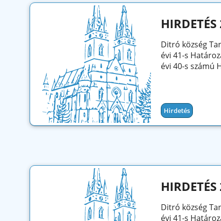
HIRDETÉS 
Ditró község Ta
évi 41-s Határoz
évi 40-s számú H
Hirdetés
HIRDETÉS 
Ditró község Ta
évi 41-s Határoz