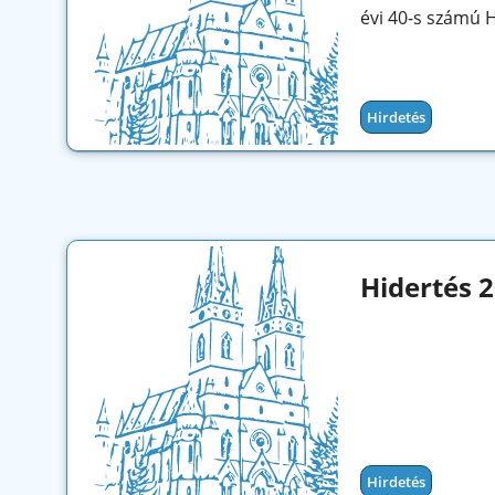
évi 40-s számú H
Hirdetés
Hidertés 
Hirdetés